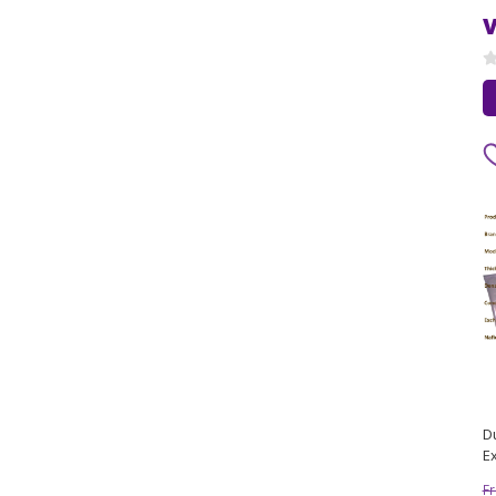
V
D
E
N
Fr