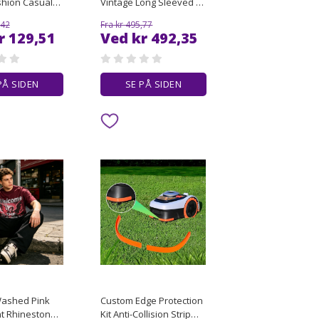
shion Casual
Vintage Long Sleeved T-
oose
shirt for Men's Basic
,42
Fra kr 495,77
 T-Shirt Top
Style Pure Cotton Loose
r 129,51
Ved kr 492,35
Round Neck Top Trendy
PÅ SIDEN
SE PÅ SIDEN
Washed Pink
Custom Edge Protection
nt Rhinestone
Kit Anti-Collision Strip