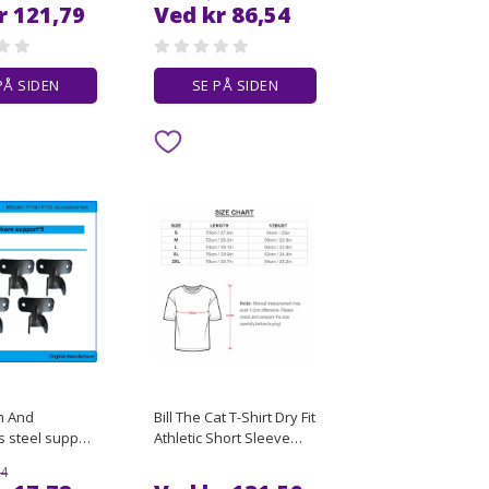
ort Sleeve
blacks men clothes
r 121,79
Ved kr 86,54
othes All size
PÅ SIDEN
SE PÅ SIDEN
m And
Bill The Cat T-Shirt Dry Fit
s steel support
Athletic Short Sleeve
ket For FEDOG
Shirt
94
m For