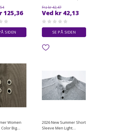
en Oversized
For Segway Navimow
,54
Fra kr 42,47
r Y2K Gothic
Mower Robots i105N
r 125,36
Ved kr 42,13
rew Neck
i108N i110N Enhanced
raphic Tee
Aesthetics Durability
PÅ SIDEN
SE PÅ SIDEN
mer Women
2026 New Summer Short
 Color Big
Sleeve Men Light