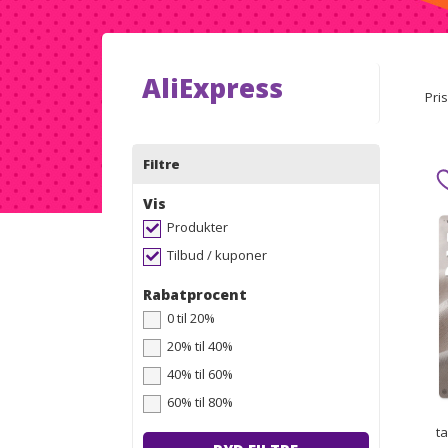
AliExpress
Pris
Filtre
Vis
Produkter
Tilbud / kuponer
Rabatprocent
0 til 20%
20% til 40%
40% til 60%
60% til 80%
t