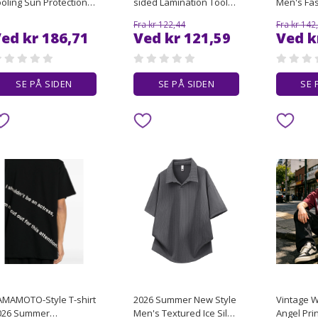
oling Sun Protection
sided Lamination Tool
Men's Fa
est Men's Lightweight
Holder High-precision
Printed L
Fra kr 122,44
Fra kr 142
leeveless Top, Quick
ER Tool Holder Dynamic
Patchwork
ed kr 186,71
Ved kr 121,59
Ved k
y Anti-Bacterial for
Balance CNC Machining
utdoor Running
Center CNC Tool Holder
SE PÅ SIDEN
SE PÅ SIDEN
SE 
AMAMOTO-Style T-shirt
2026 Summer New Style
Vintage 
026 Summer
Men's Textured Ice Silk
Angel Pri