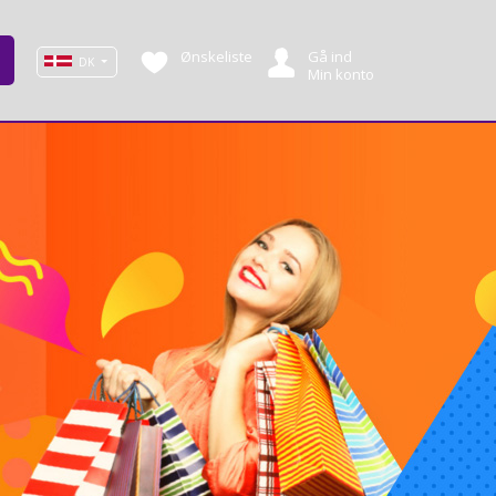
Ønskeliste
Gå ind
DK
Min konto