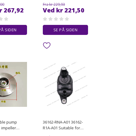
sign Loose
Mature Design Sense
,00
Fra kr 229,93
ge Ribbon Five
Patchwork Henley Neck
r 267,92
Ved kr 221,50
f Sleeves
T Shirt Men Underwear
ted TEE Shirt
Casual Versatile
PÅ SIDEN
SE PÅ SIDEN
ble pump
36162-RNA-A01 36162-
 impeller
R1A-A01 Suitable for
ge pump
automotive carbon can