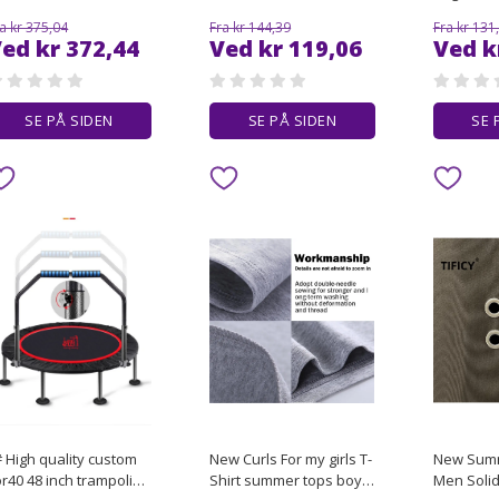
ghQuality Dark Style
Short Sleeve T-Shirt with
T-shirt M
a kr 375,04
Fra kr 144,39
Fra kr 131
rinted Short-Sleeved
Collar and Half Sleeve
Streetwea
ed kr 372,44
Ved kr 119,06
Ved k
imple Loose-Tee Shirt
Grunge C
ttern Print
Casual G
SE PÅ SIDEN
SE PÅ SIDEN
SE 
# High quality custom
New Curls For my girls T-
New Sum
r40 48 inch trampoline
Shirt summer tops boys
Men Solid