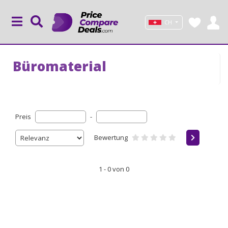
CH
Büromaterial
Preis
-
Bewertung
1 - 0 von 0