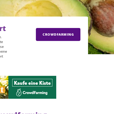
rt
CROWDFARMING
e.
tte
ese
seine
rt