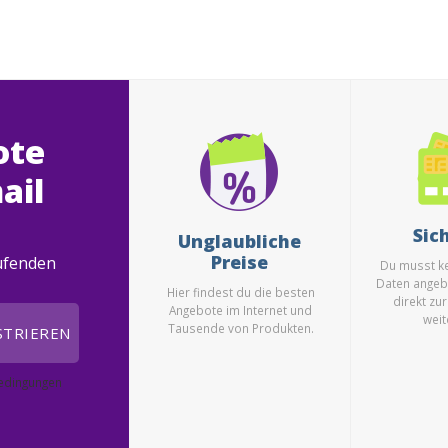
ote
ail
Sic
Unglaubliche
Preise
aufenden
Du musst ke
Daten angeb
Hier findest du die besten
direkt zu
Angebote im Internet und
weit
Tausende von Produkten.
STRIEREN
bedingungen