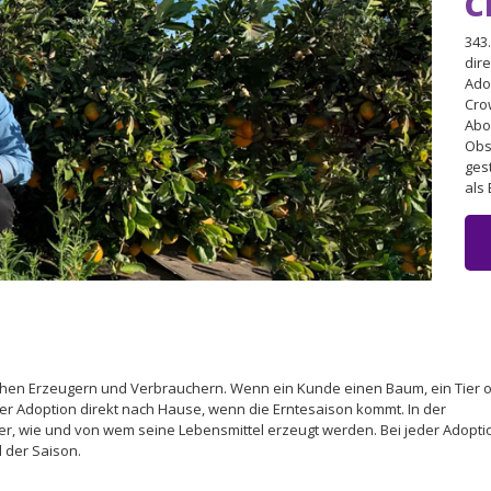
C
343
dir
Ado
Cro
Abo
Obs
ges
als 
schen Erzeugern und Verbrauchern. Wenn ein Kunde einen Baum, ein Tier 
iner Adoption direkt nach Hause, wenn die Erntesaison kommt. In der
er, wie und von wem seine Lebensmittel erzeugt werden. Bei jeder Adoptio
 der Saison.