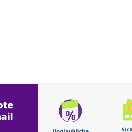
ote
ail
Sic
Unglaubliche