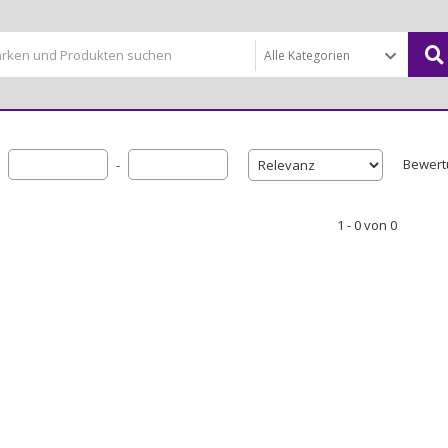
Bewert
-
1 - 0 von 0