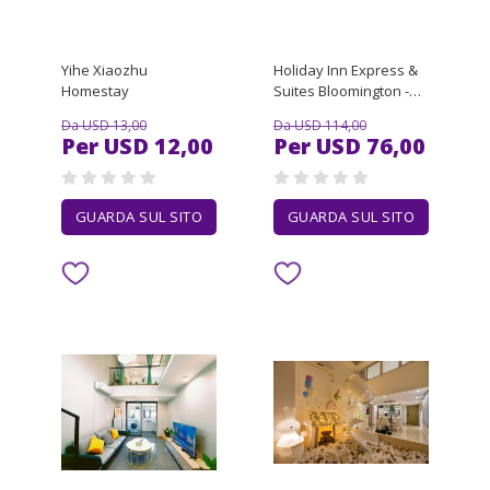
Yihe Xiaozhu
Holiday Inn Express &
Homestay
Suites Bloomington -
Mpls Arpt Area W
Da USD 13,00
Da USD 114,00
Per USD 12,00
Per USD 76,00
GUARDA SUL SITO
GUARDA SUL SITO