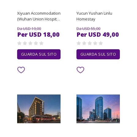
Xiyuan Accommodation
Yucun Yushan Linlu
(Wuhan Union Hospital
Homestay
Zhongshan Park
Da USD 19,00
Da USD 55,00
Branch)
Per USD 18,00
Per USD 49,00
GUARDA SUL SITO
GUARDA SUL SITO