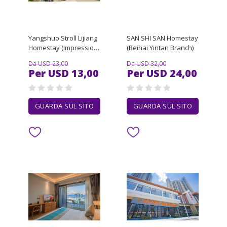
Yangshuo Stroll Lijiang
SAN SHI SAN Homestay
Homestay (Impression
(Beihai Yintan Branch)
Liu Sanjie Chinatown
Da USD 23,00
Da USD 32,00
Wharf)
Per USD 13,00
Per USD 24,00
GUARDA SUL SITO
GUARDA SUL SITO