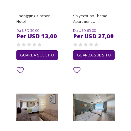
Chongqing Xinchen
Shiyechuan Theme
Hotel
Apartment
(Guangzhou Hanxi
Da USD 30,00
Da USD 65,00
Changlong Subway
Per USD 13,00
Per USD 27,00
Station)
GUARDA SUL SITO
GUARDA SUL SITO