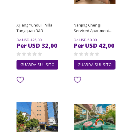
Xijiang Yunduli · Villa
Nanjing Chengji
Tangquan B&B
Serviced Apartment
(Nanjing Railway
Da USD 125,00
Da USD 50,00
Station Hongshan
Per USD 32,00
Per USD 42,00
Forest Zoo)
GUARDA SUL SITO
GUARDA SUL SITO