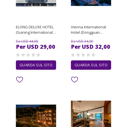
ELONG DELUXE HOTEL
Vienna International
(Suining International
Hotel (Dongguan
Convention and
Qingxi Center)
Da USD 44,00
Da USD 34,00
Exhibition Center Store)
Per USD 29,00
Per USD 32,00
GUARDA SUL SITO
GUARDA SUL SITO