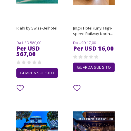
Riahi by Swiss-Belhotel
Jingxi Hotel (Linyi High-
speed Railway North
Station)
Da USD 580,00
Da USD 17,00
Per USD
Per USD 16,00
567,00
GUARDA SUL SITO
GUARDA SUL SITO