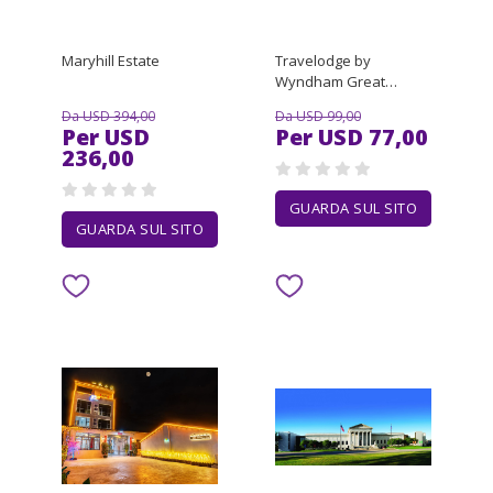
Maryhill Estate
Travelodge by
Wyndham Great
Barrington Berkshires
Da USD 394,00
Da USD 99,00
Per USD
Per USD 77,00
236,00
GUARDA SUL SITO
GUARDA SUL SITO