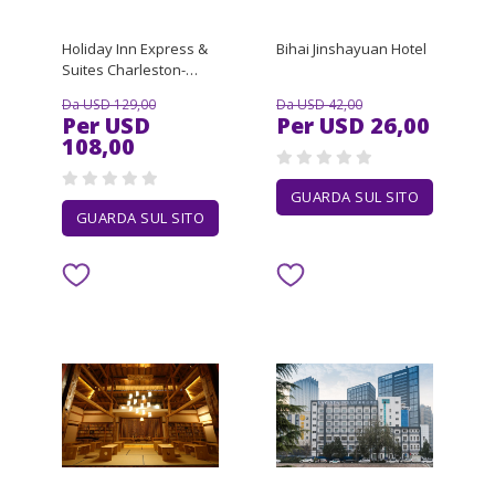
Holiday Inn Express &
Bihai Jinshayuan Hotel
Suites Charleston-
Southridge
Da USD 129,00
Da USD 42,00
Per USD
Per USD 26,00
108,00
GUARDA SUL SITO
GUARDA SUL SITO