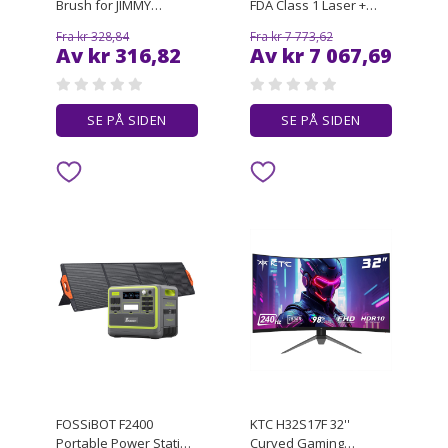
Brush for JIMMY
FDA Class 1 Laser +
JV53/JV63/JV65
150W Fume Extractor +
Fra kr 328,84
Fra kr 7 773,62
Plus/JV83/JV85/JV85
Laser Bed
Av kr 316,82
Av kr 7 067,69
Pro/H9 Pro/H9 Flex/H10
Pro Handheld Cordless
Vacuum Cleaner
SE PÅ SIDEN
SE PÅ SIDEN
FOSSiBOT F2400
KTC H32S17F 32''
Portable Power Station
Curved Gaming