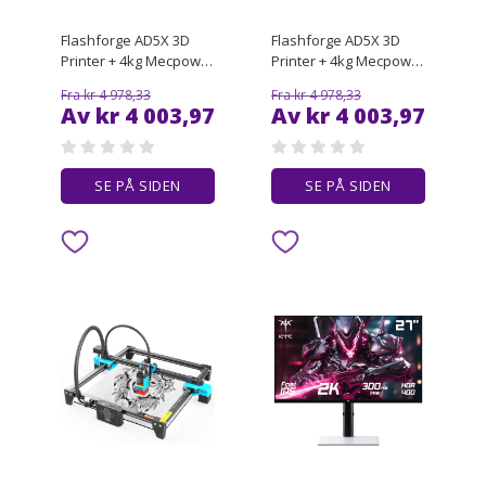
Flashforge AD5X 3D
Flashforge AD5X 3D
Printer + 4kg Mecpow
Printer + 4kg Mecpow
High-Speed PETG
High-Speed PETG
Fra kr 4 978,33
Fra kr 4 978,33
Filament - Red, Blue,
Filament -
Av kr 4 003,97
Av kr 4 003,97
Black, and Yellow
Black/Transparent
Light Pink/Light
Blue/Smoke Grey
SE PÅ SIDEN
SE PÅ SIDEN