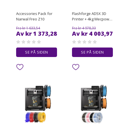
Accessories Pack for
Flashforge AD5X 3D
Narwal Freo Z10
Printer + 4kg Mecpow
High-Speed PETG
Fra kr 1 633,54
Fra kr 4 978,33
Filament - 2kg
Av kr 1 373,28
Av kr 4 003,97
Black/Transparent
Smoke Grey
SE PÅ SIDEN
SE PÅ SIDEN