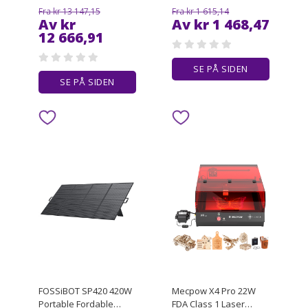
2048Wh + OUKITEL
X1
Fra kr 13 147,15
Fra kr 1 615,14
PV400 Foldable Solar
Av kr
Av kr 1 468,47
Panel
12 666,91
SE PÅ SIDEN
SE PÅ SIDEN
FOSSiBOT SP420 420W
Mecpow X4 Pro 22W
Portable Fordable
FDA Class 1 Laser