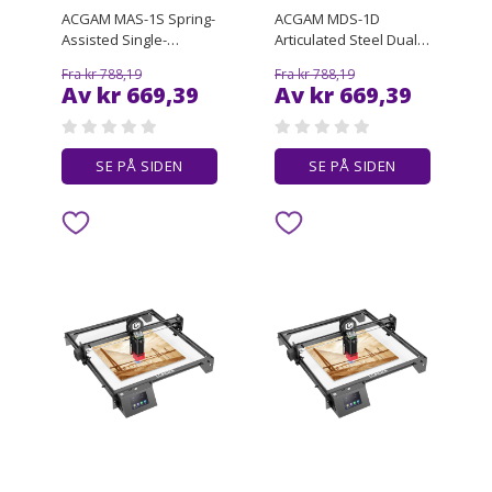
ACGAM MAS-1S Spring-
ACGAM MDS-1D
Assisted Single-
Articulated Steel Dual-
Monitor Mount with
Monitor Mount with
Fra kr 788,19
Fra kr 788,19
Flexible Angle and
Flexible Angle and
Av kr 669,39
Av kr 669,39
Installation
Installation
SE PÅ SIDEN
SE PÅ SIDEN